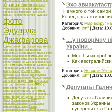
фото
Новости культуры
живопись
Эхо авиакатаст
Украина
новости
общество
упаковка
визитка
Бокс
визитки
Немного о той самой
коробочка
с микрофон
для скайп
новые. не дорогие
Skype
наушники
Конец эры антиросси
фото
Категория:
Мир вокруг на
Добавил:
jofff
| Дата:
10.
Эдуарда
Джафарова
....у новорічну 
України...
Цветы
атлантида
Загадочные места
планеты
загадочные явления
загадочные места
Шумер
трубы
Фото
Мне бы их проблем
цветы
соединения
промышленность
брс
Дешевые китайские телефоны
Как австралийские
копии телефонов
wi-fi
Телефоны на 2
3 и 4 сим карты
Черепиця
Системные
требования WoT
кипр
компания на
Категория:
Новости Укра
египет
Синай
Кипре
бизнес
бедуины
экскурсии
роза
пустыня
Добавил:
jofff
| Дата:
10.
Затерянный мир
горы
Дети бедуинов
фото цветов
отели
киев
лилии
ИРИСЫ
контраст
желтые лилии
Депутаты Гали
ирис
впечатления
высшее
образование
социальная помощь
льготы
россия
пенсионная реформа
Депутаты Галичи
кино
Звезда соцсети
Пейзаж
Зима
Постановление КМУ
законов Украины
малообеспеченные
социальная
пенсия
начисление
Размер
суверенитета Га
социальной пенсии
МСЭК
порядок