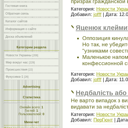
призрак гражданской
Гостевая книга
Категория:
Новости Укра
Добавил:
jofff
| Дата:
12.
Обратная связь
Каталог сайтов
Яценюк клейми
Информация о сайте
Доска объявлений
Оппозиция кинул
Но так, не убедите
Категории раздела
"узниками совест
Новости Украины
[206]
Маленькое напом
конфессионной с
Мир вокруг нас
[229]
Происшествия
[22]
Категория:
Новости Укра
Фукусима-1
[26]
Добавил:
jofff
| Дата:
11.
Advertising
Недбалість або
Статистика
Не варто випадок з ви
видавати за недбаліст
Онлайн всего:
1
Гостей:
1
Категория:
Новости Укра
Пользователей:
0
Добавил:
ПерГюнт
| Дат
Мини-чат