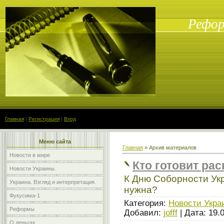
Рефор
Главная
|
Регистрация
|
Вход
Меню сайта
Главная
»
Архив материалов
Новости в мире
Кто готовит ра
Новости Украины.
К Дню Соборности Ук
Украина. Взгляд и интерпретация.
нужна?
Фукусима-1
Категория:
Новости Укра
Реформы
Добавил:
jofff
| Дата:
19.
О деньгах