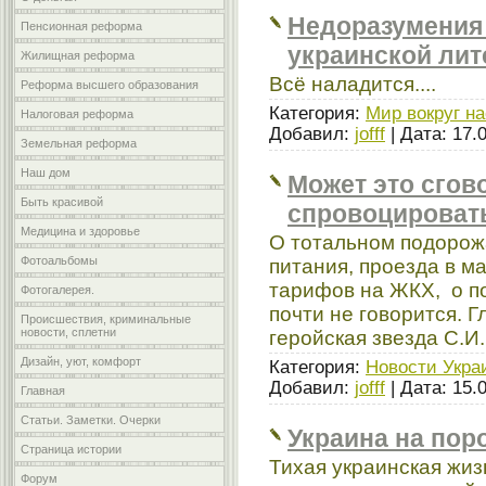
Недоразумения 
Пенсионная реформа
украинской лит
Жилищная реформа
Всё наладится....
Реформа высшего образования
Категория:
Мир вокруг на
Налоговая реформа
Добавил:
jofff
| Дата:
17.
Земельная реформа
Наш дом
Может это сгов
Быть красивой
спровоцировать
Медицина и здоровье
О тотальном подорожа
Фотоальбомы
питания, проезда в м
тарифов на ЖКХ, о п
Фотогалерея.
почти не говорится. Г
Происшествия, криминальные
новости, сплетни
геройская звезда С.И
Дизайн, уют, комфорт
Категория:
Новости Укра
Добавил:
jofff
| Дата:
15.
Главная
Статьи. Заметки. Очерки
Украина на пор
Страница истории
Тихая украинская жиз
Форум