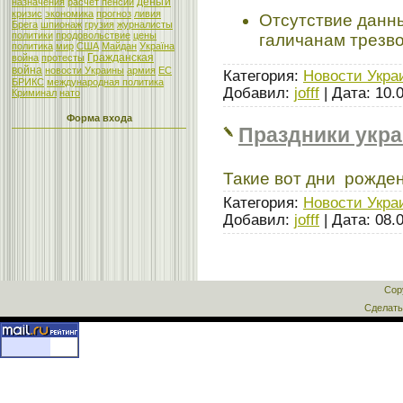
деньги
назначения
расчет пенсии
кризис
экономика
прогноз
ливия
Отсутствие данн
Брега
шпионаж
грузия
журналисты
политики
продовольствие
цены
галичанам трезв
политика
мир
США
Майдан
Україна
Гражданская
война
протесты
война
новости Украины
армия
ЕС
Категория:
Новости Укра
БРИКС
международная политика
Добавил:
jofff
| Дата:
10.
Криминал
нато
Форма входа
Праздники укра
Такие вот дни рожден
Категория:
Новости Укра
Добавил:
jofff
| Дата:
08.
Cop
Сделат