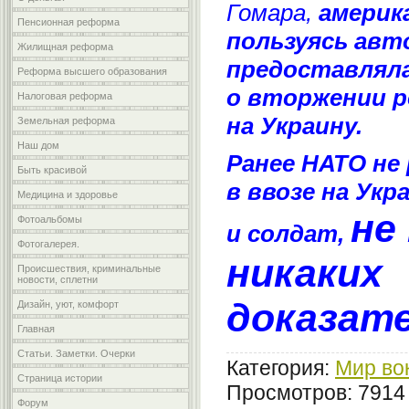
Гомара,
америка
Пенсионная реформа
пользуясь авт
Жилищная реформа
предоставляла
Реформа высшего образования
о вторжении р
Налоговая реформа
на Украину.
Земельная реформа
Наш дом
Ранее НАТО не
Быть красивой
в ввозе на Укр
Медицина и здоровье
не
Фотоальбомы
и солдат,
Фотогалерея.
никаких
Происшествия, криминальные
новости, сплетни
доказат
Дизайн, уют, комфорт
Главная
Статьи. Заметки. Очерки
Категория:
Мир во
Страница истории
Просмотров: 7914
Форум