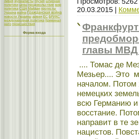
Просмотров: 5262
ливия
журналисты
грузия
шпионаж
политики
цены
продовольствие
мир
20.03.2015
|
Комме
политика
США
Майдан
протесты
Гражданская война
Україна
война
новости Украины
армия
ЕС
БРИКС
международная политика
Криминал
Франкфурт
нато
происшествия
Форма входа
предобмор
главы МВД
.... Томас де Ме
Мезьер.... Это 
началом. Потом 
немецких земель
всю Германию и
восстание. Пото
направит в те з
нацистов. Повст