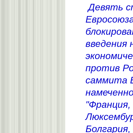
Девять с
Евросоюз
блокиров
введения 
экономиче
против Ро
саммита Е
намеченно
"Франция,
Люксембур
Болгария, 