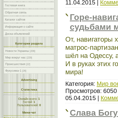
11.04.2015
|
Комме
Гостевая книга
Обратная связь
Горе-навиг
Каталог сайтов
судьбами м
Информация о сайте
Доска объявлений
От, навигаторы х
Категории раздела
матрос-партизан
Новости Украины
[206]
шёл на Одессу, а
Мир вокруг нас
[229]
И в руках этих 
Происшествия
[22]
мира!
Фукусима-1
[26]
Advertising
Категория:
Мир во
Просмотров: 6050
Статистика
05.04.2015
|
Комме
Онлайн всего:
1
Гостей:
1
Пользователей:
0
Слава Богу
Мини-чат