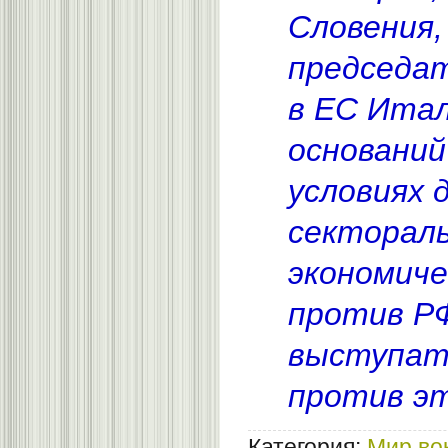
Словения,
председа
в ЕС Итал
оснований
условиях 
секторал
экономиче
против РФ
выступат
против э
Категория:
Мир во