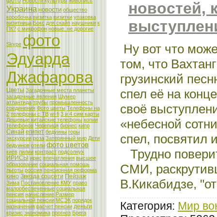
фото
Новости культуры
живопись
новостей, 
Украина
новости
общество
коробочка
визитка
визитки
упаковка
выступлени
визитница
Бокс
для скайп
наушники
к
ПК?
с микрофон
новые. не дорогие
фото
Skype
Ну вот что може
Эдуарда
том, что Вахтан
Джафарова
грузинский песн
спел её на конце
Цветы
Загадочные места планеты
загадочные явления
Шумер
атлантида
трубы
промышленность
своё выступлени
соединения
Фото цветы
Телефоны на
2
телефоны с ТВ
wi-fi
3 и 4 сим карты
«небесной сотни
Дешевые китайские телефоны
копии
телефонов
Черепиця
бизнес
кипр
Синай
египет
бедуины
горы
спел, посвятил и
экскурсии
роза
Затерянный мир
Дети
фото цветов
бедуинов
отели
Трудно поверить
киев
лилии
контраст
подсолнух
ИРИСЫ
ирис
впечатления
высшее
образование
социальная помощь
СМИ, раскрутив
льготы
россия
пенсионная реформа
кино
Звезда соцсети
Пейзаж
В.Кикабидзе, "от
Зима
Постановление КМУ
право
малообеспеченные
социальная
пенсия
начисление
Размер
социальной пенсии
МСЭК
порядок
Категория:
Мир во
деньги
назначения
расчет пенсии
кризис
экономика
прогноз
Брега