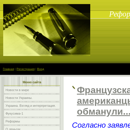
Рефор
Главная
|
Регистрация
|
Вход
Меню сайта
Французска
Новости в мире
американц
Новости Украины.
Украина. Взгляд и интерпретация.
обманули..
Фукусима-1
Реформы
Согласно заяв
О деньгах