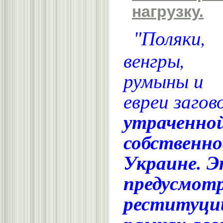
нагрузку.
Поляки,
"
венгры,
румыны и
евреи заго
утраченно
собственно
Украине. 
предусмотр
реституци