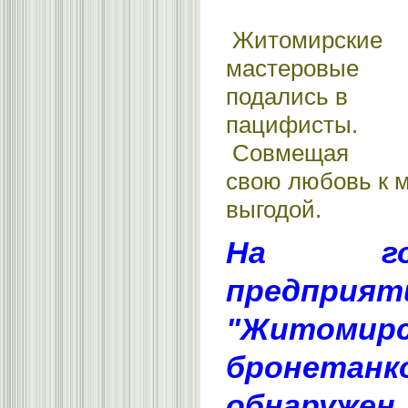
Житомирские
мастеровые
подались в
пацифисты.
Совмещая
свою любовь к м
выгодой.
На госу
предприят
"Житомирс
бронетан
обнаружен