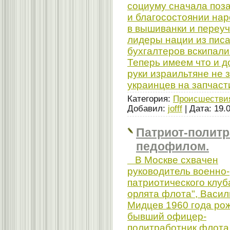
социуму сначала поза
и благосостоянии нар
в вышиванки и переуч
лидеры нации из писа
бухгалтеров вскипали
Теперь имеем что и д
руки израильтяне не 
украинцев на запчаст
Категория:
Происшестви
Добавил:
jofff
| Дата:
19.
Патриот-политр
педофилом.
В Москве схвачен
руководитель военно-
патриотического клу
орлята флота", Васил
Мидцев 1960 года ро
бывший офицер-
политработник флота