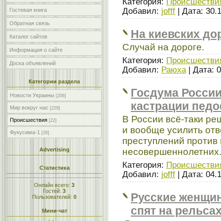
Категория:
Происшестви
Добавил:
jofff
| Дата:
30.
Гостевая книга
Обратная связь
На киевских до
Каталог сайтов
Случай на дороге.
Информация о сайте
Категория:
Происшестви
Доска объявлений
Добавил:
Раюха
| Дата:
0
Категории раздела
Госдума России
Новости Украины
[206]
кастрации пед
Мир вокруг нас
[229]
В России всё-таки р
Происшествия
[22]
и вообще усилить отв
Фукусима-1
[26]
преступлений против
несовершеннолетних
Advertising
Категория:
Происшестви
Статистика
Добавил:
jofff
| Дата:
04.
Онлайн всего:
3
Гостей:
3
Русские женщин
Пользователей:
0
спят на рельсах
Мини-чат