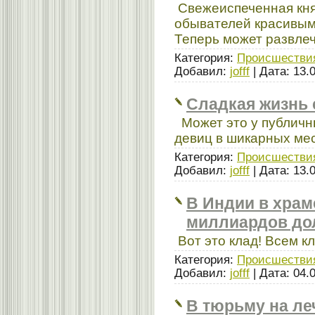
Свежеиспеченная кн
обывателей красивым
Теперь может развлеч
Категория:
Происшестви
Добавил:
jofff
| Дата:
13.
Сладкая жизнь 
Может это у публичны
девиц в шикарных ме
Категория:
Происшестви
Добавил:
jofff
| Дата:
13.
В Индии в храм
миллиардов до
Вот это клад! Всем кл
Категория:
Происшестви
Добавил:
jofff
| Дата:
04.
В тюрьму на ле