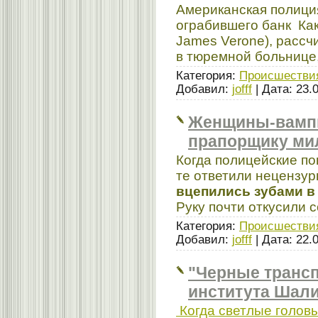
Американская полици
ограбившего банк Ка
James Verone), рассч
в тюремной больнице
Категория:
Происшестви
Добавил:
jofff
| Дата:
23.
Женщины-вампи
прапорщику мил
Когда полицейские по
те ответили нецензур
вцепились зубами в 
Руку почти откусили с
Категория:
Происшестви
Добавил:
jofff
| Дата:
22.
"Черные трансп
института Шал
Когда светлые голов