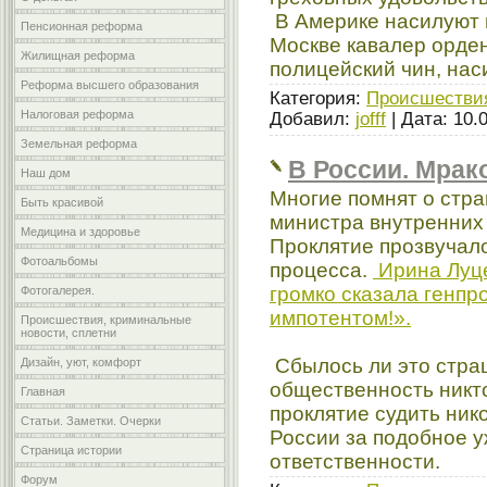
В Америке насилуют в
Пенсионная реформа
Москве кавалер орде
Жилищная реформа
полицейский чин, нас
Реформа высшего образования
Категория:
Происшестви
Налоговая реформа
Добавил:
jofff
| Дата:
10.
Земельная реформа
В России. Мрако
Наш дом
Многие помнят о стра
Быть красивой
министра внутренних 
Медицина и здоровье
Проклятие прозвучало
Фотоальбомы
процесса.
Ирина Луце
громко сказала генпр
Фотогалерея.
импотентом!».
Происшествия, криминальные
новости, сплетни
Сбылось ли это страш
Дизайн, уют, комфорт
общественность никто
Главная
проклятие судить нико
Статьи. Заметки. Очерки
России за подобное у
Страница истории
ответственности.
Форум