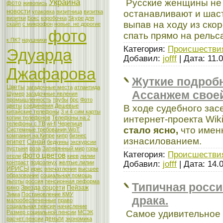
Украина
Русские женщины не т
фото
живопись
новости
останавливают и шаст
упаковка
визитница
визитка
визитки
Бокс
коробочка
Skype
для
выпав на ходу из ско
скайп
с микрофон
новые. не дорогие
фото
спать прямо на рельс
к ПК?
наушники
Категория:
Происшестви
Эдуарда
Добавил:
jofff
| Дата:
11.
Джафарова
Жуткие подроб
Цветы
загадочные места
атлантида
Ассанжем свое
Шумер
загадочные явления
промышленность
трубы
брс
Фото
цветы
соединения
Дешевые
В ходе судебного зас
китайские телефоны
3 и 4 сим карты
интернет-проекта Wik
копии телефонов
Телефоны на 2
телефоны с ТВ
wi-fi
Черепиця
стало ясно,
что имен
Системные требования WoT
компания на Кипре
кипр
бизнес
изнасилованием.
египет
Синай
бедуины
экскурсии
пустыня
роза
Затерянный мир
горы
Категория:
Происшестви
фото цветов
отели
киев
лилии
Добавил:
jofff
| Дата:
14.
контраст
подсолнух
желтые лилии
ИРИСЫ
ирис
впечатления
высшее
образование
социальная помощь
льготы
россия
пенсионная реформа
Типичная росси
кино
Звезда соцсети
Пейзаж
Зима
Постановление КМУ
драка.
малообеспеченные
право
социальная пенсия
начисление
Самое удивительное в
Размер социальной пенсии
МСЭК
деньги
расчет пенсии
экономика