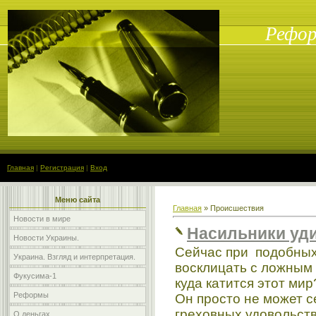
Рефор
Главная
|
Регистрация
|
Вход
Меню сайта
Главная
»
Происшествия
Новости в мире
Насильники уд
Новости Украины.
Сейчас при подобных
Украина. Взгляд и интерпретация.
восклицать с ложным 
Фукусима-1
куда катится этот мир?
Реформы
Он просто не может с
греховных удовольстви
О деньгах