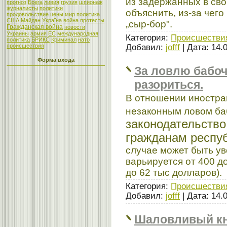
из задержанных в сво
прогноз
Брега
ливия
грузия
шпионаж
журналисты
политики
объяснить, из-за чего
продовольствие
цены
мир
политика
США
Майдан
Україна
война
протесты
„сыр-бор".
Гражданская война
новости
Украины
армия
ЕС
международная
Категория:
Происшестви
политика
БРИКС
Криминал
нато
Добавил:
jofff
| Дата:
14.
происшествия
Форма входа
За ловлю бабоч
разориться.
В отношении иностра
незаконным ловом ба
законодательство 
гражданам респуб
случае может быть уве
варьируется от 400 до
до 62 тыс долларов).
Категория:
Происшестви
Добавил:
jofff
| Дата:
14.
Шаловливый кн