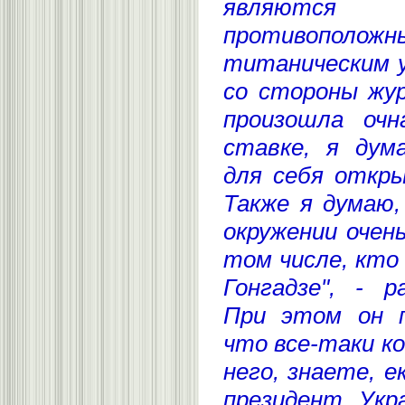
являются
противополо
титаническим у
со стороны жур
произошла очн
ставке, я дум
для себя откры
Также я думаю,
окружении очен
том числе, кто 
Гонгадзе", - р
При этом он п
что все-таки ко
него, знаете, е
президент Ук