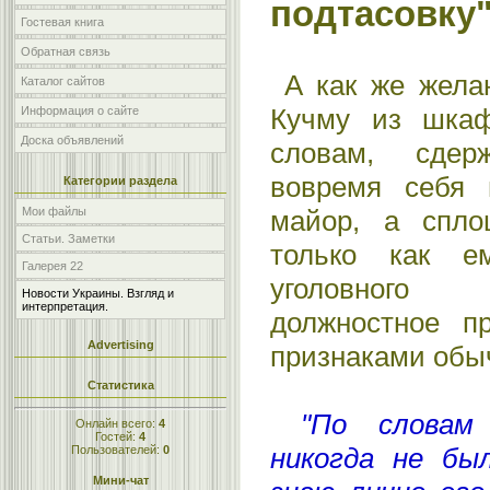
подтасовку" 
Гостевая книга
Обратная связь
А как же желан
Каталог сайтов
Кучму из шкаф
Информация о сайте
Доска объявлений
словам, сдер
вовремя себя 
Категории раздела
майор, а спло
Мои файлы
Статьи. Заметки
только как е
Галерея 22
уголовного 
Новости Украины. Взгляд и
интерпретация.
должностное п
Advertising
признаками обы
Статистика
"По словам 
Онлайн всего:
4
Гостей:
4
никогда не был
Пользователей:
0
Мини-чат