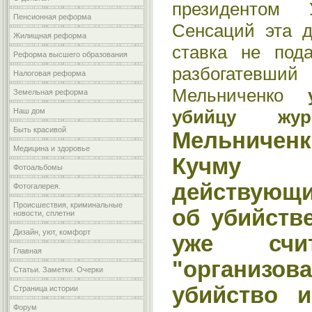
президентом 
Пенсионная реформа
Сенсаций эта д
Жилищная реформа
ставка не пода
Реформа высшего образования
разбогатев
Налоговая реформа
Мельниченко
Земельная реформа
убийцу журн
Наш дом
Быть красивой
Мельниченк
Медицина и здоровье
Кучму
Фотоальбомы
действующ
Фотогалерея.
Происшествия, криминальные
об убийств
новости, сплетни
Дизайн, уют, комфорт
уже сч
Главная
"организо
Статьи. Заметки. Очерки
убийство 
Страница истории
Форум