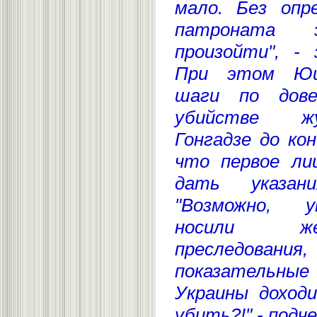
мало. Без опре
патроната
произойти", - 
При этом Ющ
шаги по дове
убийстве жу
Гонгадзе до ко
что первое ли
дать указан
"Возможно, у
носили же
преследован
показательные 
Украины доход
убить?!" - подче