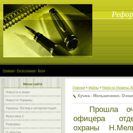
Рефор
Главная
|
Регистрация
|
Вход
Меню сайта
Главная
»
Файлы
»
Новости Украины. В
Новости в мире
Кучма - Мельниченко. Очна
Новости Украины.
Прошла очна
Украина. Взгляд и интерпретация.
офицера отде
Фукусима-1
Реформы
охраны Н.Ме
О деньгах