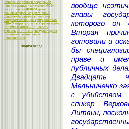
начисление
Размер социальной
вообще неэтич
пенсии
порядок назначения
МСЭК
деньги
расчет пенсии
кризис
главы госуда
экономика
прогноз
Брега
ливия
шпионаж
журналисты
политики
продовольствие
цены
мир
политика
которого он 
США
Майдан
протесты
Україна
война
Гражданская война
новости
Вторая прич
Украины
ЕС
БРИКС
международная
политика
Криминал
нато
происшествия
готовили и иск
Форма входа
бы специализи
праве и им
публичных дела
Двадцать ч
Мельниченко за
с убийством Г
спикер Верхо
Литвин, поскол
государств