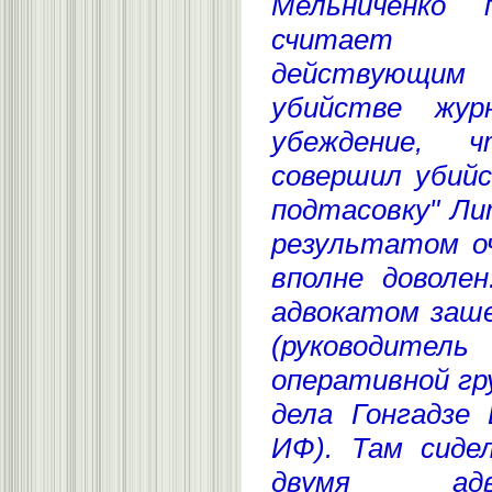
Мельниченко 
считает 
действующим
убийстве жур
убеждение, 
совершил убий
подтасовку" Ли
результатом оч
вполне доволен
адвокатом заше
(руководит
оперативной гр
дела Гонгадзе 
ИФ). Там сиде
двумя адв