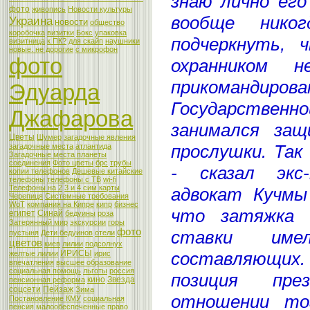
знаю лично его
фото
живопись
Новости культуры
вообще нико
Украина
новости
общество
коробочка
визитки
Бокс
упаковка
подчеркнуть, 
визитница
к ПК?
для скайп
наушники
новые. не дорогие
с микрофон
фото
охранником
прикоманди
Эдуарда
Государствен
Джафарова
занимался за
Цветы
Шумер
загадочные явления
прослушки. Так
загадочные места
атлантида
Загадочные места планеты
соединения
Фото цветы
брс
трубы
- сказал экс-
копии телефонов
Дешевые китайские
телефоны
телефоны с ТВ
wi-fi
Телефоны на 2
3 и 4 сим карты
адвокат Кучмы
Черепиця
Системные требования
WoT
компания на Кипре
кипр
бизнес
что затяжка 
египет
Синай
бедуины
роза
Затерянный мир
экскурсии
горы
фото
ставки име
пустыня
Дети бедуинов
отели
цветов
киев
лилии
подсолнух
составляющи
ИРИСЫ
желтые лилии
ирис
впечатления
высшее образование
социальная помощь
льготы
россия
позиция пр
кино
Звезда
пенсионная реформа
соцсети
Пейзаж
Зима
отношении то
Постановление КМУ
социальная
пенсия
малообеспеченные
право