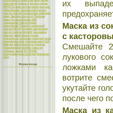
фото цветов
отели
киев
лилии
их выпад
подсолнух
контраст
желтые лилии
ИРИСЫ
ирис
впечатления
высшее
образование
социальная помощь
предохраняет
льготы
россия
пенсионная реформа
кино
Звезда соцсети
Пейзаж
Зима
Постановление КМУ
социальная пенсия
право
Маска из со
начисление
Размер социальной
пенсии
МСЭК
порядок назначения
деньги
расчет пенсии
экономика
с касторов
прогноз
ливия
Брега
грузия
журналисты
шпионаж
политики
цены
продовольствие
политика
мир
США
Смешайте 2
Майдан
война
протесты
Україна
Гражданская война
новости
Украины
армия
ЕС
БРИКС
лукового со
международная политика
Криминал
нато
Форма входа
ложками ка
вотрите сме
укутайте гол
после чего п
Маска из к