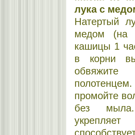
лука с медо
Натертый л
медом (на 
кашицы 1 ча
в корни в
обвяжите
полотенцем.
промойте во
без мыла
укрепля
способствует