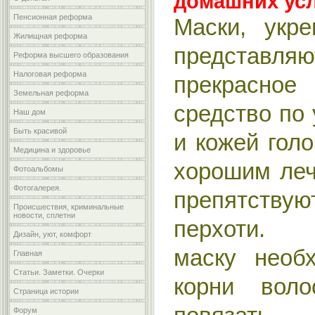
домашних ус
Пенсионная реформа
Маски, укр
Жилищная реформа
предста
Реформа высшего образования
Налоговая реформа
прекрасно
Земельная реформа
средство по
Наш дом
Быть красивой
и кожей гол
Медицина и здоровье
хорошим ле
Фотоальбомы
Фотогалерея.
препятств
Происшествия, криминальные
новости, сплетни
перхоти. 
Дизайн, уют, комфорт
маску необ
Главная
Статьи. Заметки. Очерки
корни воло
Страница истории
Форум