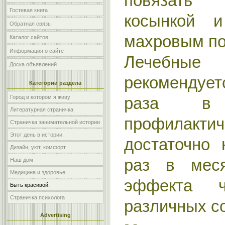
повязать 
Гостевая книга
косынкой и
Обратная связь
махровым по
Каталог сайтов
Информация о сайте
Лечеб
Доска объявлений
рекоменду
Категории раздела
Город в котором я живу
раза в
Литературная страничка
профилакт
Страничка занимательной истории
Этот день в истории.
достаточно 
Дизайн, уют, комфорт
раз в мес
Наш дом
Медицина и здоровье
эффекта ч
Быть красивой.
Страничка психолога
различных с
Advertising