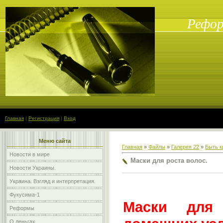
Рефор
Главная
|
Регистрация
|
Вход
Меню сайта
Главная
»
Файлы
»
Галерея 22
»
Быть к
Новости в мире
Маски для роста волос.
Новости Украины.
Украина. Взгляд и интерпретация.
Фукусима-1
Маски для
Реформы
О деньгах