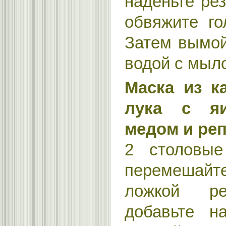
наденьте ре
обвяжите го
Затем вымой
водой с мыл
Маска из к
лука с яи
медом и ре
2 столовы
перемешай
ложкой ре
добавьте на