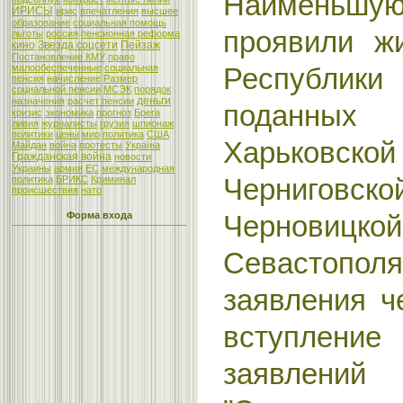
Наименьшую
ИРИСЫ
ирис
впечатления
высшее
образование
социальная помощь
проявили ж
льготы
россия
пенсионная реформа
кино
Звезда соцсети
Пейзаж
Постановление КМУ
право
малообеспеченные
социальная
Республи
пенсия
начисление
Размер
социальной пенсии
МСЭК
порядок
деньги
назначения
расчет пенсии
поданных
кризис
экономика
прогноз
Брега
ливия
журналисты
грузия
шпионаж
политики
цены
мир
политика
США
Харьковско
Майдан
война
протесты
Україна
Гражданская война
новости
Украины
армия
ЕС
международная
Черниго
политика
БРИКС
Криминал
происшествия
нато
Форма входа
Черновицко
Севастопо
заявления ч
вступлен
заявлен