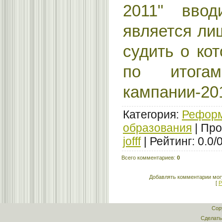
2011" вво
является ли
судить о ко
по итогам
кампании-20
Категория
:
Реформ
образования
|
Про
jofff
|
Рейтинг
:
0.0
/
Всего комментариев
:
0
Добавлять комментарии могу
[
Р
Cop
Сделат