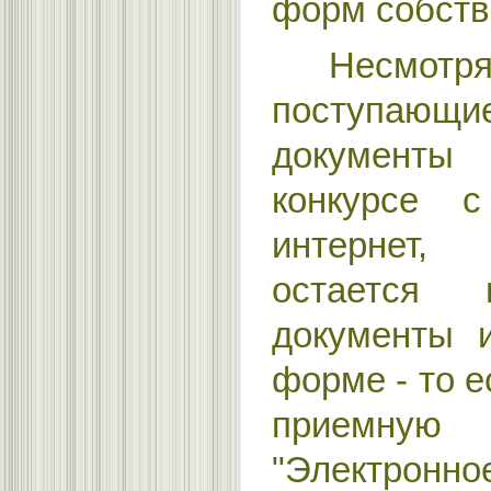
форм собств
Несмотр
поступающи
документы
конкурсе 
интернет,
остается 
документы 
форме - то е
приемну
"Электрон