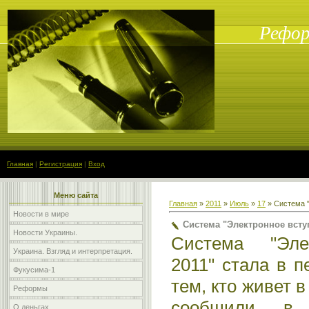
Рефор
Главная
|
Регистрация
|
Вход
Меню сайта
Главная
»
2011
»
Июль
»
17
» Система "
Новости в мире
Система "Электронное вступ
Новости Украины.
Система "Эле
Украина. Взгляд и интерпретация.
2011" стала в 
Фукусима-1
тем, кто живет 
Реформы
сообщили в 
О деньгах