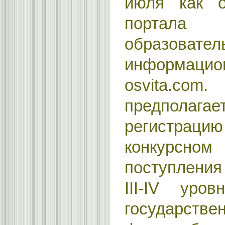
июля как о
порта
образовател
информацион
osvita.com
предполаг
регистраци
конкурсн
поступлени
III-IV уров
государств