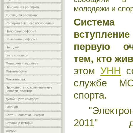
молодежи и спо
Пенсионная реформа
Жилищная реформа
Система 
Реформа высшего образования
вступлени
Налоговая реформа
Земельная реформа
первую оч
Наш дом
Быть красивой
тем, кто жи
Медицина и здоровье
этом
УНН
со
Фотоальбомы
Фотогалерея.
службе М
Происшествия, криминальные
новости, сплетни
спорта.
Дизайн, уют, комфорт
Главная
"Электрон
Статьи. Заметки. Очерки
2011" д
Страница истории
Форум