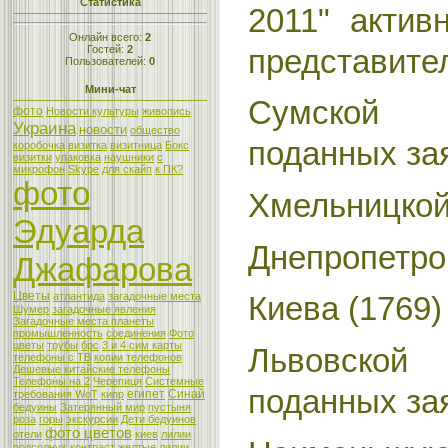
Статистика
2011" актив
Онлайн всего:
2
Гостей:
2
представите
Пользователей:
0
Мини-чат
Сумской 
фото
Новости культуры
живопись
Украина
новости
общество
поданных за
коробочка
визитка
визитница
Бокс
визитки
упаковка
наушники
с
микрофон
Skype
для скайп
к ПК?
фото
Хмельницкой 
Эдуарда
Днепропетров
Джафарова
Цветы
атлантида
загадочные места
Киева (1769)
Шумер
загадочные явления
Загадочные места планеты
промышленность
соединения
Фото
цветы
трубы
брс
3 и 4 сим карты
Львовской
телефоны с ТВ
копии телефонов
Дешевые китайские телефоны
Телефоны на 2
Черепиця
Системные
поданных за
египет
Синай
требования WoT
кипр
бедуины
Затерянный мир
пустыня
роза
горы
экскурсии
Дети бедуинов
фото цветов
отели
киев
лилии
подсолнух
контраст
желтые лилии