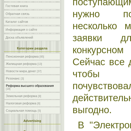
поступающ
Гостевая книга
нужно по
Обратная связь
Каталог сайтов
несколько 
Информация о сайте
заявки д
Доска объявлений
конкурсно
Категории раздела
Пенсионная реформа
[95]
Сейчас все 
Жилищная реформа
[13]
чтобы п
Новости мира денег
[37]
Резонанс
[3]
почувство
Реформа высшего образования
[18]
действите
Земельная реформа
[8]
Налоговая реформа
[6]
выгодно.
Социальная помощь
[5]
Advertising
В "Электро