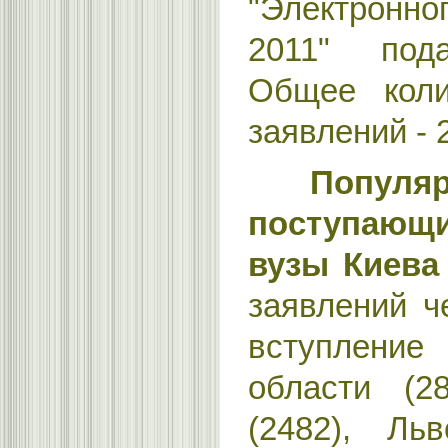
"Электрон
2011" под
Общее коли
заявлений - 
Популя
поступающ
вузы Киева
заявлений ч
вступление
области (28
(2482), Ль