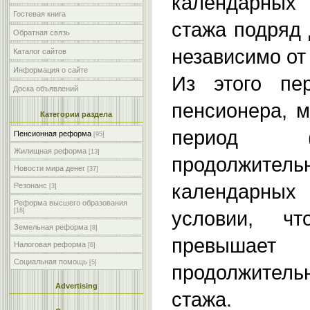
календарных 
Гостевая книга
стажа подряд 
Обратная связь
независимо от
Каталог сайтов
Информация о сайте
Из этого пе
Доска объявлений
пенсионера, 
Категории раздела
период (
Пенсионная реформа
[95]
Жилищная реформа
[13]
продолжит
Новости мира денег
[37]
календарн
Резонанс
[3]
Реформа высшего образования
условии, 
[18]
Земельная реформа
[8]
превы
Налоговая реформа
[6]
Социальная помощь
[5]
продолжител
Advertising
стажа.