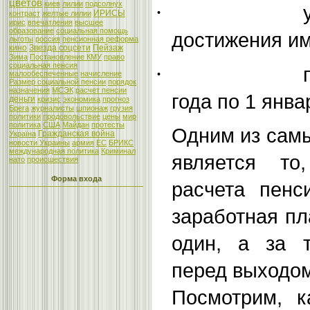
цветов
киев
лилии
подсолнух
·
ИРИСЫ
контраст
желтые лилии
ирис
впечатления
высшее
образование
социальная помощь
достижения им
льготы
россия
пенсионная реформа
кино
Звезда соцсети
Пейзаж
Зима
Постановление КМУ
право
социальная пенсия
·
малообеспеченные
начисление
Размер социальной пенсии
порядок
назначения
МСЭК
расчет пенсии
года по 1 янва
деньги
кризис
экономика
прогноз
Брега
журналисты
шпионаж
грузия
политики
продовольствие
цены
мир
политика
США
Майдан
протесты
Одним из сам
Гражданская война
Україна
новости Украины
армия
ЕС
БРИКС
международная политика
Криминал
является то
нато
происшествия
Форма входа
расчета пенс
заработная пл
один, а за 
перед выходом
Посмотрим, к