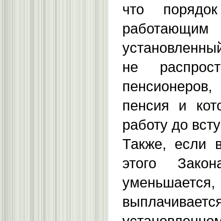
что порядо
работающи
установленный
не распрос
пенсионеров,
пенсия и кот
работу до всту
Также, если 
этого Зако
уменьша
выплачив
установленном