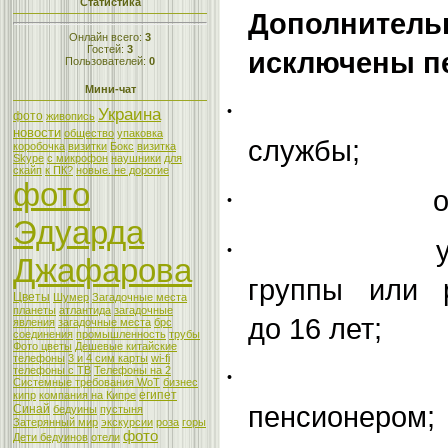
Статистика
Дополните
Онлайн всего:
3
Гостей:
3
исключены п
Пользователей:
0
Мини-чат
·
Украина
фото
живопись
новости
общество
упаковка
службы;
коробочка
визитки
Бокс
визитка
Skype
с микрофон
наушники
для
скайп
к ПК?
новые. не дорогие
фото
·
о
Эдуарда
·
Джафарова
группы или 
Цветы
Шумер
Загадочные места
планеты
атлантида
загадочные
до 16 лет;
явления
загадочные места
брс
соединения
промышленность
трубы
Фото цветы
Дешевые китайские
телефоны
3 и 4 сим карты
wi-fi
·
телефоны с ТВ
Телефоны на 2
Системные требования WoT
бизнес
египет
кипр
компания на Кипре
пенсионером;
Синай
бедуины
пустыня
Затерянный мир
экскурсии
роза
горы
фото
Дети бедуинов
отели