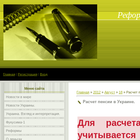
Рефор
Главная
|
Регистрация
|
Вход
Меню сайта
Главная
»
2012
»
Август
»
18
» Расчет п
Новости в мире
Расчет пенсии в Украине.
Новости Украины.
Украина. Взгляд и интерпретация.
Для расчет
Фукусима-1
Реформы
учитывается
О деньгах