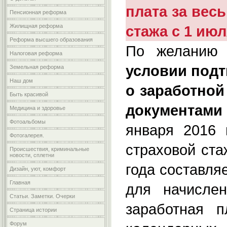
плата за вес
Пенсионная реформа
стажа с 1 июл
Жилищная реформа
Реформа высшего образования
По желанию 
Налоговая реформа
условии под
Земельная реформа
Наш дом
о заработно
Быть красивой
документами
Медицина и здоровье
Фотоальбомы
января 2016 
Фотогалерея.
страховой ста
Происшествия, криминальные
новости, сплетни
года составля
Дизайн, уют, комфорт
Главная
для начисле
Статьи. Заметки. Очерки
заработная 
Страница истории
Форум